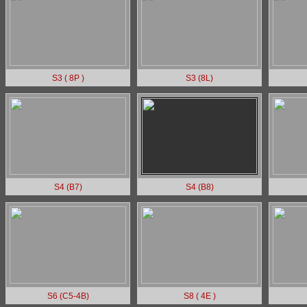
S3 ( 8P )
S3 (8L)
S4 (B7)
S4 (B8)
S6 (C5-4B)
S8 ( 4E )